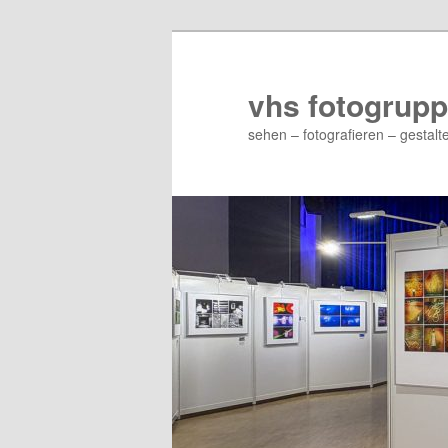
Zum
Zum
primären
sekundären
Inhalt
Inhalt
vhs fotogrupp
springen
springen
sehen – fotografieren – gestalt