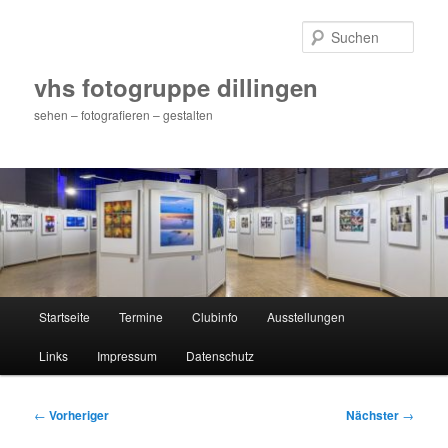
Zum
primären
Such
Inhalt
springen
vhs fotogruppe dillingen
sehen – fotografieren – gestalten
Hauptmenü
Startseite
Termine
Clubinfo
Ausstellungen
Links
Impressum
Datenschutz
Beitragsnavigation
←
Vorheriger
Nächster
→