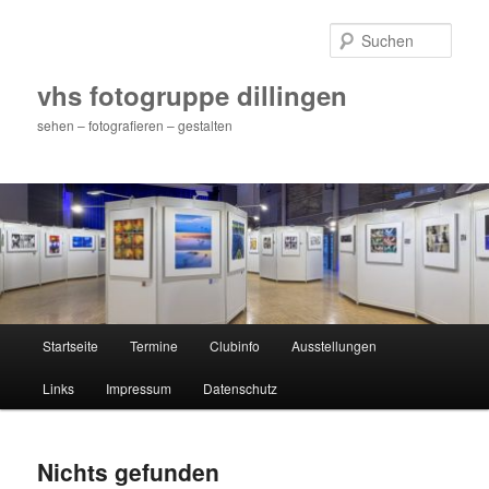
Zum
Zum
primären
sekundären
Such
Inhalt
Inhalt
springen
springen
vhs fotogruppe dillingen
sehen – fotografieren – gestalten
Hauptmenü
Startseite
Termine
Clubinfo
Ausstellungen
Links
Impressum
Datenschutz
Nichts gefunden