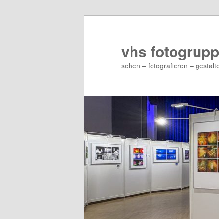
Zum
Zum
primären
sekundären
Inhalt
Inhalt
vhs fotogrupp
springen
springen
sehen – fotografieren – gestalt