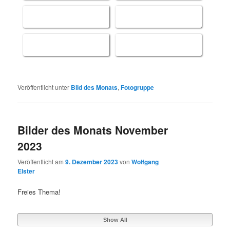
Platz 
Platz 9 - Heinz Hartmuth
Platz 10 - Michael Stark
Platz 12 
Veröffentlicht unter
Bild des Monats
,
Fotogruppe
Bilder des Monats November
2023
Veröffentlicht am
9. Dezember 2023
von
Wolfgang
Elster
Freies Thema!
Show All