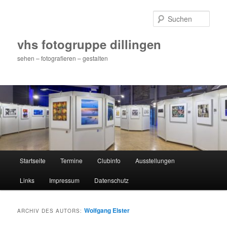
Zum
Zum
primären
sekundären
Such
Inhalt
Inhalt
springen
springen
vhs fotogruppe dillingen
sehen – fotografieren – gestalten
Hauptmenü
Startseite
Termine
Clubinfo
Ausstellungen
Links
Impressum
Datenschutz
Wolfgang Elster
ARCHIV DES AUTORS: