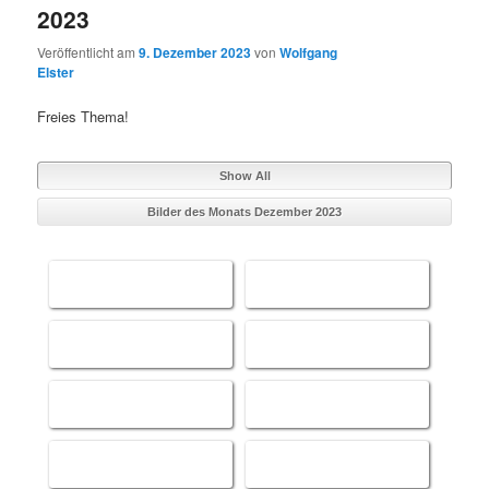
2023
Veröffentlicht am
9. Dezember 2023
von
Wolfgang
Elster
Freies Thema!
Show All
Bilder des Monats Dezember 2023
Platz 1 - Wolfgang Elster
Platz 2 
Platz 2 - Wolfgang Elster
Platz 2 
Platz 5 - Wolfgang Elster
Platz 5 
Platz 7 - Michael Stark
Platz 7 