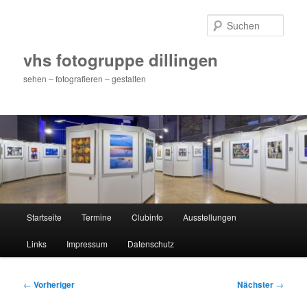
Zum
primären
Such
Inhalt
springen
vhs fotogruppe dillingen
sehen – fotografieren – gestalten
Hauptmenü
Startseite
Termine
Clubinfo
Ausstellungen
Links
Impressum
Datenschutz
Beitragsnavigation
←
Vorheriger
Nächster
→