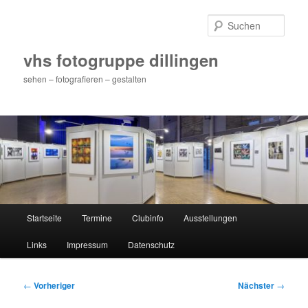
Zum
primären
Such
Inhalt
springen
vhs fotogruppe dillingen
sehen – fotografieren – gestalten
Hauptmenü
Startseite
Termine
Clubinfo
Ausstellungen
Links
Impressum
Datenschutz
Beitragsnavigation
←
Vorheriger
Nächster
→