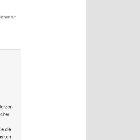
eichen für
Herzen
scher
ie die
Masken