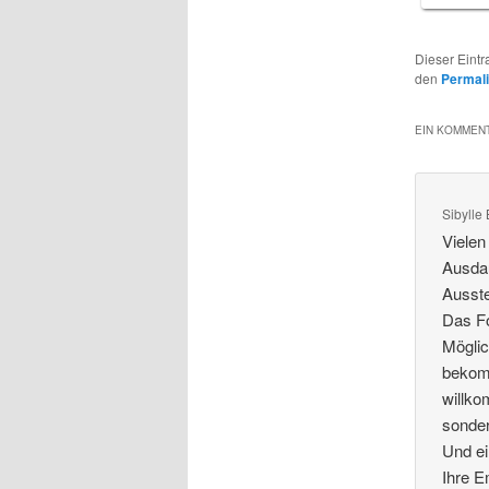
Dieser Eint
den
Permal
EIN KOMMENT
Sibylle
Vielen
Ausdau
Ausste
Das Fo
Möglic
bekomm
willko
sonder
Und ei
Ihre E