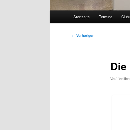
Hauptmenü
Startseite
Termine
Clubi
Beitragsnavigation
←
Vorheriger
Die
Veröffentlic