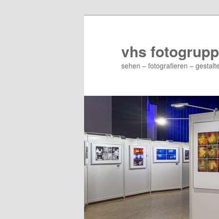
Zum
primären
Inhalt
vhs fotogrupp
springen
sehen – fotografieren – gestalt