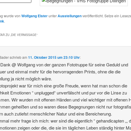
rag wurde von
Wolfgang Elster
unter
Ausstellungen
veröffentlicht. Setze ein Lesez
ink
.
AR ZU „
DIE VERNISSAGE
“
 Bader
schrieb
am
11. Oktober 2015 um 23:10 Uhr
:
 Dank @ Wolfgang von der ganzen Fototruppe für seine Geduld und
er und einmal mehr für die hervorragenden Prints, ohne die die
llung ja nicht möglich wäre.
toprojekt war für mich eine große Freude, wenn hat man schon die
hkeit Emotionen “ unplugged“ unverfälscht und pur vor die Linse zu
en. Wir wurden mit offenen Händen und viel wichtiger mit offenen 
mmen geheißen und so waren diese Begegnungen nicht nur fotografi
n auch zutiefst menschlicher Natur und eine Bereicherung.
nmal mehr frage ich mich: wer sind die eigentlich “ gehandicapten „, d
motionen zeigen oder die, die sie im täglichen Leben ständig hinter 